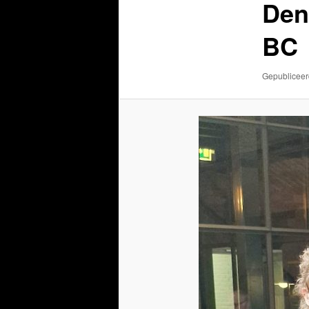
Den
BC
Gepublicee