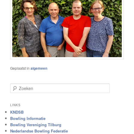
Geplaatst in
algemeen
Z
o
e
k
LINKS
e
KNDSB
n
Bowling Informatie
Bowling Vereniging Tilburg
Nederlandse Bowling Federatie