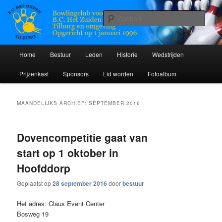
Spring
Spring
Bowlingclub voor doven en slechthorenden
naar
naar
Zoek
de
de
primaire
secundaire
BC Het Zuiden
inhoud
inhoud
Hoofdmenu
Home
Bestuur
Leden
Historie
Wedstrijden
Prijzenkast
Sponsors
Lid worden
Fotoalbum
MAANDELIJKS ARCHIEF:
SEPTEMBER 2016
Dovencompetitie gaat van
start op 1 oktober in
Hoofddorp
Geplaatst op
28 september 2016
door
bestuur
Het adres: Claus Event Center
Bosweg 19