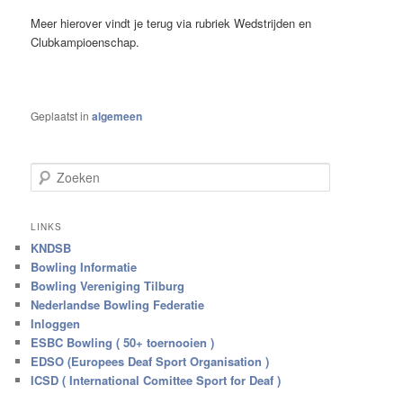
Meer hierover vindt je terug via rubriek Wedstrijden en
Clubkampioenschap.
Geplaatst in
algemeen
Z
o
e
k
LINKS
e
KNDSB
n
Bowling Informatie
Bowling Vereniging Tilburg
Nederlandse Bowling Federatie
Inloggen
ESBC Bowling ( 50+ toernooien )
EDSO (Europees Deaf Sport Organisation )
ICSD ( International Comittee Sport for Deaf )