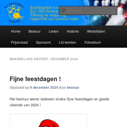
Spring
Spring
Bowlingclub voor doven en slechthorenden
naar
naar
Zoek
de
de
primaire
secundaire
BC Het Zuiden
inhoud
inhoud
Hoofdmenu
Home
Bestuur
Leden
Historie
Wedstrijden
Prijzenkast
Sponsors
Lid worden
Fotoalbum
MAANDELIJKS ARCHIEF:
DECEMBER 2024
Fijne feestdagen !
Geplaatst op
9 december 2024
door
bestuur
Het bestuur wenst iedereen straks fijne feestdagen en goede
uiteinde van 2024 !