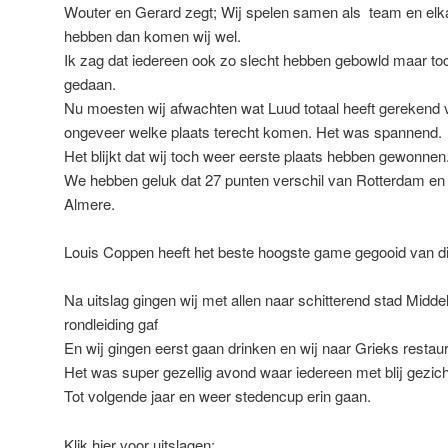
Wouter en Gerard zegt; Wij spelen samen als team en elka
hebben dan komen wij wel.
Ik zag dat iedereen ook zo slecht hebben gebowld maar to
gedaan.
Nu moesten wij afwachten wat Luud totaal heeft gerekend 
ongeveer welke plaats terecht komen. Het was spannend.
Het blijkt dat wij toch weer eerste plaats hebben gewonnen
We hebben geluk dat 27 punten verschil van Rotterdam en 
Almere.
Louis Coppen heeft het beste hoogste game gegooid van dit
Na uitslag gingen wij met allen naar schitterend stad Midd
rondleiding gaf
En wij gingen eerst gaan drinken en wij naar Grieks restaura
Het was super gezellig avond waar iedereen met blij gezich
Tot volgende jaar en weer stedencup erin gaan.
Klik hier voor uitslagen: