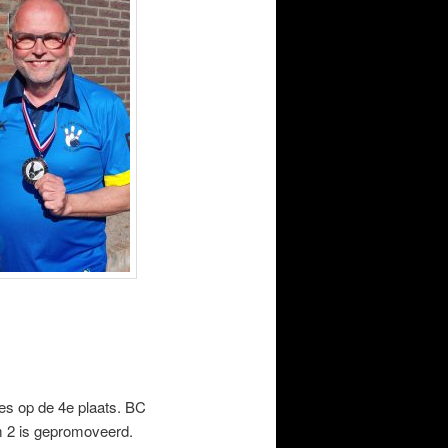
jes op de 4e plaats. BC
m 2 is gepromoveerd.